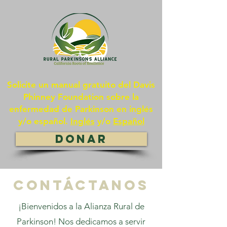
Solicite un manual gratuito del Davis
Phinney Foundation sobre la
enfermedad de Parkinson en inglés
y/o español.
Inglés
y/o
Español
DONAR
CONTÁCTaNOS
¡Bienvenidos a la Alianza Rural de
Parkinson! Nos dedicamos a servir