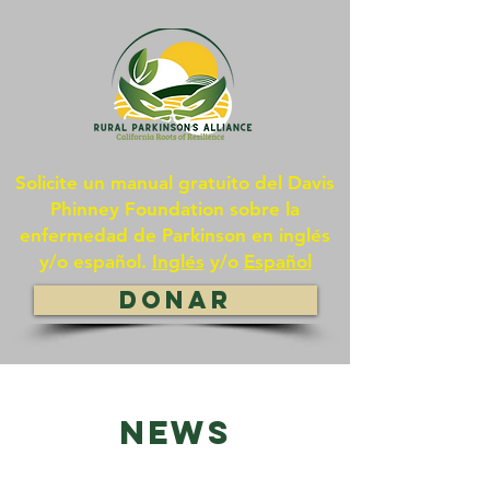
Solicite un manual gratuito del Davis
Phinney Foundation sobre la
enfermedad de Parkinson en inglés
y/o español.
Inglés
y/o
Español
DONAR
NEWS