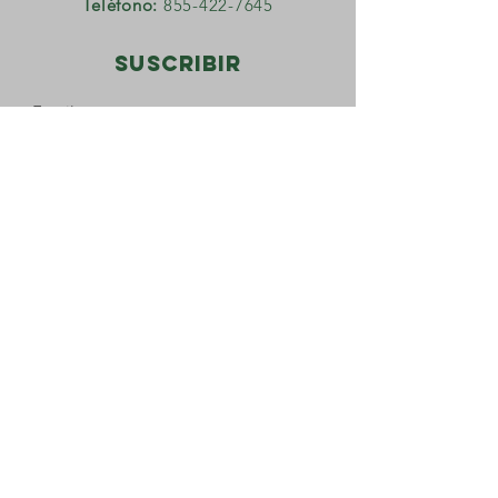
Teléfono:
855-422-7645
Suscribir
Email
Yes, please keep me informed of 
what's happening with this 
initiative when information is 
available.
*
Join
© 2025 por el Consorcio de Párkinson de
la Comunidad Rural de California.
Desarrollado por GoZoek.